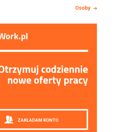
Osoby
Work.pl
Otrzymuj codziennie
nowe oferty pracy
ZAKŁADAM KONTO