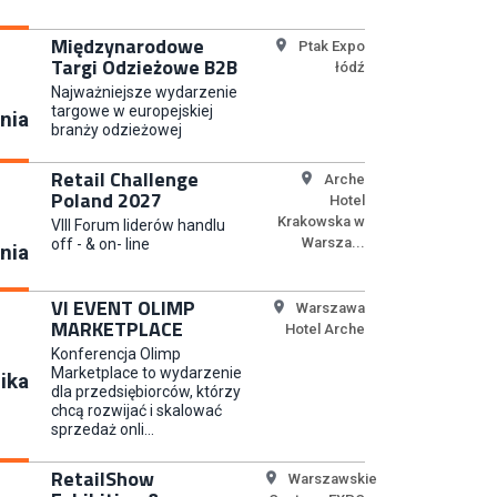
Młodszy Specjalista ds.
Sprzedaży B2B (K/M/N)
Międzynarodowe
Ptak Expo
Euro-net Sp. z o.o.
Targi Odzieżowe B2B
łódź
Najważniejsze wydarzenie
targowe w europejskiej
nia
branży odzieżowej
Key Account Manager
Puccini
Retail Challenge
Arche
Poland 2027
Hotel
Krakowska w
VIII Forum liderów handlu
Warsza...
off - & on- line
nia
Content Creator (m/k)
Medicine
VI EVENT OLIMP
Warszawa
MARKETPLACE
Hotel Arche
Konferencja Olimp
Marketplace to wydarzenie
ika
dla przedsiębiorców, którzy
Junior RPA Developer (k/m)
chcą rozwijać i skalować
sprzedaż onli...
TERG S.A.
RetailShow
Warszawskie