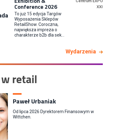
Exhibition &
Centrum EXPO
Conference 2026
XXI
Kupiec / Kupczyni Fashion
To już 15 edycja Targów
ada
Smyk S.A.
Wyposażenia Sklepów
RetailShow. Coroczna,
największa impreza o
charakterze b2b dla sek...
Wydarzenia
 w retail
Paweł Urbaniak
Od lipca 2026 Dyrektorem Finansowym w
Wittchen.