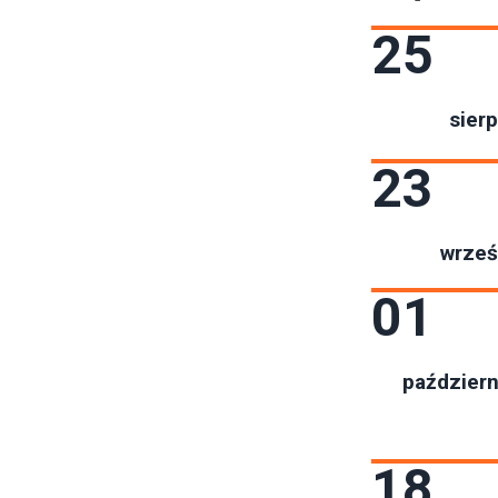
25
sierp
23
wrześ
01
październ
18