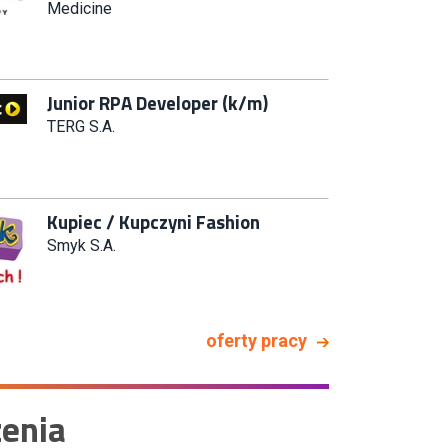
Systemów IT (km)
N2H Sp. z o.o.
Zastępca Kierownika Salonu CH
Riviera (m/k)
KAN SP Z O O
Specjalista/tka ds. Utrzymania
Ruchu
W.Kruk
Key Account Manager Meble
oferty pracy
Empik
enia