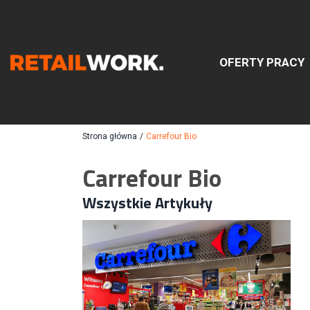
OFERTY PRACY
Znajdź
Strona główna
/
Carrefour Bio
Carrefour Bio
Szukaj oferty pracy:
Wszystkie Artykuły
Chcesz być na bieżąco z najnowszymi ofe